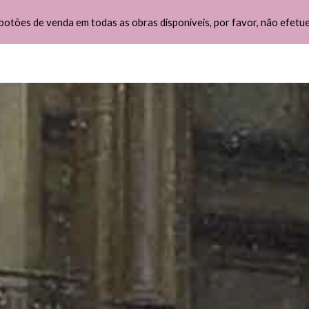
botões de venda em todas as obras disponíveis, por favor, não efetu
ip to main content
Skip to navigat