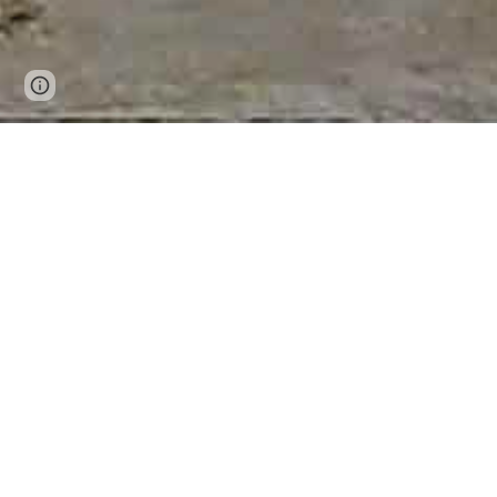
Page
Google Sites
Report abuse
updated