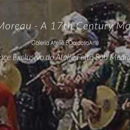
Moreau - A 17th Century M
ce Exclusivo do Ateliê Feito Sob Medi