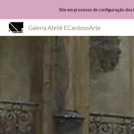
Site em processo de configuração dos 
Sk
Galeria Ateliê ECardosoArte