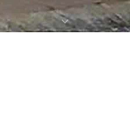
Artista:
Adrien Moreau (Troyes, França, 1843 – Paris, França, 1906)
Título Original:
A 17
Century Masquerade (Um Mascarado do Século XVII)
th
Código da Obra:
RP2023-0095
Técnica da Reprodução:
Tinta a Óleo
Suporte da Reprodução:
Lona de Algodão
Dimensões:
98 cm Alt. x 133 Larg. cm
Categoria:
Pintura
Status:
Reprodução Programada