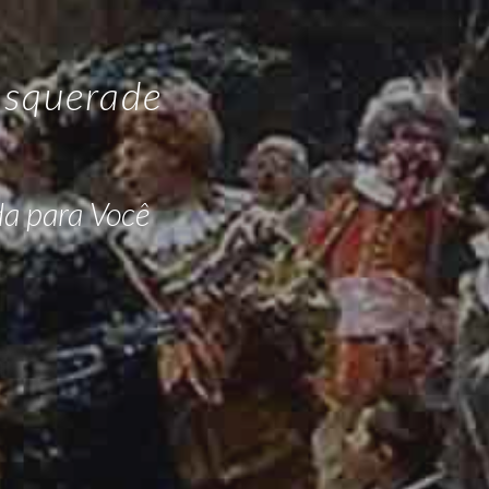
asquerade
da para Você