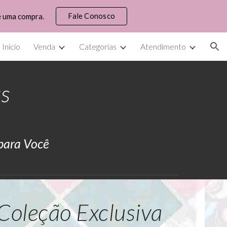
Fale Conosco
e uma compra.
ion
Inicio
Venda
Categorias
Atendimento
ts
 para Você
Coleção Exclusiva