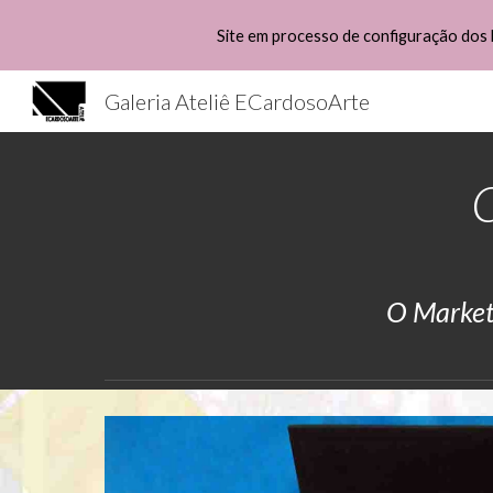
Site em processo de configuração dos 
Sk
Galeria Ateliê ECardosoArte
C
O Marketp