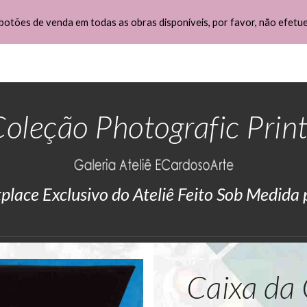
botões de venda em todas as obras disponíveis, por favor, não efetu
ip to main content
Skip to navigat
oleção Photografic Prin
lace Exclusivo do Ateliê Feito Sob Medida
Caixa da 