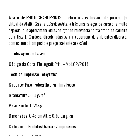
A série de PHOTOGRAFICPRINTS foi elaborada exclusivamente para a loja
virtual do Ateliê, Galeria ECardosoArte, e trás uma seleção de curadoria muito
especial que apresentam obras de grande relevância na trajetória da carreira
do artista E. Cardoso, direcionadas para a decoração de ambientes diversos,
com extremo bom gosto e preço bastante acessível.
Título:
Agonia e Êxtase
Código da Obra:
PhotograficPrint – Mod.0
2
/2013
Técnica:
Impressão Fotográfica
Suporte:
Papel Fotográfico Fujifilm / Fosco
Gramatura:
380 g/m²
Peso Bruto:
0,244g
Dimensões:
0,45 cm Alt. x 0,30 Larg. cm
Categoria:
Produtos Diversos / Impressões