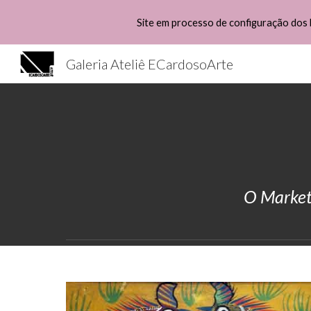
Site em processo de configuração dos 
Sk
Galeria Ateliê ECardosoArte
O Marketp