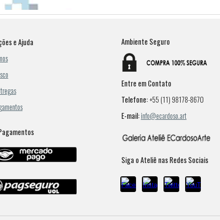
Ambiente Seguro
ções e Ajuda
mos
osco
Entre em Contato
tregas
Telefone:
+55 (11) 98178-8670
gamentos
E-mail:
info@ecardoso.art
 Pagamentos
Siga o Ateliê nas Redes Sociais