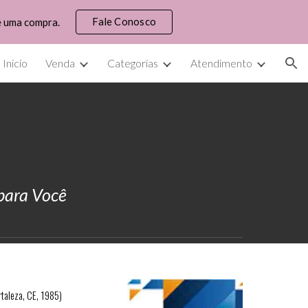
Fale Conosco
e uma compra.
ion
Inicio
Venda
Categorias
Atendimento
 para Você
rtaleza, CE, 1985)