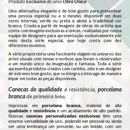
Produto
Exclusivo
de uma
Obra Única
Uma alternativa elegante e de bom gosto para presentear
uma pessoa especial ou a si mesmo, disponível em duas
cores internas, verde ou preta e ainda a tradicional cor
branca. Criada a partir de imagens de obras do artista que
conta com imagens exclusivas e únicas, realizadas por nossa
equipe de designers para apresentação exclusivamente por
meio desta série especial, que hoje conta com dez
diferentes modelos.
A série proporciona uma fascinante viagem no universo das
artes visuais com temas e motivos que levam o observador
a um mundo único da imaginação e fantasia. Toda a série
apresenta produtos criados com carinho, zelo e um designer
de extremo bom gosto, que se integra e interage de maneira
ímpar em todas as peças disponíveis.
Canecas de qualidade
e resistência,
porcelana
branca
de primeira
linha
.
Impressas em
porcelana branca
, material de alta
qualidade
e
resistência
e um acabamento de alto padrão.
Nossas
canecas personalizadas exclusivas
têm uma
enorme versatilidade de uso, podendo ser pessoal ou ainda
ser uma lembrança um presente, ou um brinde, com um